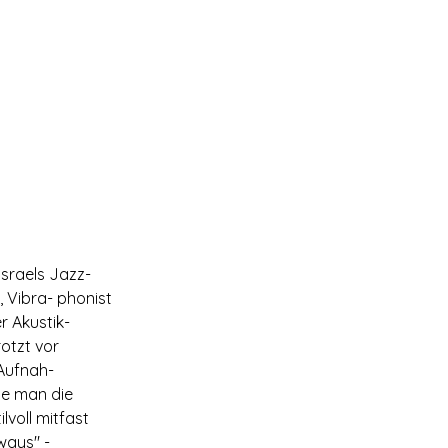
lsraels Jazz-
 Vibra- phonist 
r Akustik-
otzt vor 
Aufnah- 
le man die 
lvoll mitfast 
ways" -