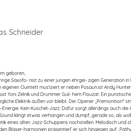
as Schneider
em geboren,

̈hrige Saxofo- nist zu einer jungen ehrgei- zigen Generation in 
m eigenen Ouintett mus'iziert er neben Posaun.ist Andy Hunter,
sist Yoni Zelnik und Drummer Guil- hem Flouzat. Ein puristische
egliche Elektrik außen vor bleibt. Der Opener „Premonition" str
Energie. Kein Kuschel-Jazz. Dafür sorgt allerdings auch die 
Sound klingt etwas verhangen und dumpf, gerade so, als wol
etik eines alten Jazz-Schuppens nachstellen. Melodisch und sti
en Bläser-harmonien präsentier[ er sich hingegen auf „Path