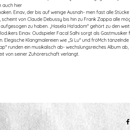
n auch hier

haken. Einav, der bis auf wenige Ausnah- men fast alle Stücke 
 scheint von Claude Debussy bis hin zu Frank Zappa alle mög
ich aufgesogen zu haben. „Hasela Ha'adom" gehört zu den weit
od.ikers Einav. Oudspieler Facal Salhi sorgt als Gastmusiker fu
. Elegische Klangmalereien wie „Si Lu" und fröMch tänzelnde 
ap" runden ein musikalisch ab- wechslungsreiches Album ab, 
t von seiner Zuhörerschaft verlangt.