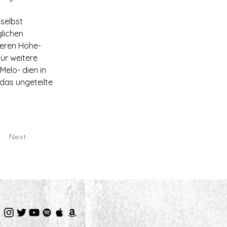
selbst 
lichen 
eren Höhe- 
̈r weitere 
Melo- dien in 
das ungeteilte 
Next