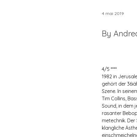
4 mai 2019
By Andre
4/5 ****
1982 in Jerusal
gehört der 36ia
Szene. ln seine
Tim Collins, Bas
Sound, in dem j
rasanter Bebop-
metechnik. Der 
klangliche Ästh
einschmeichelnd